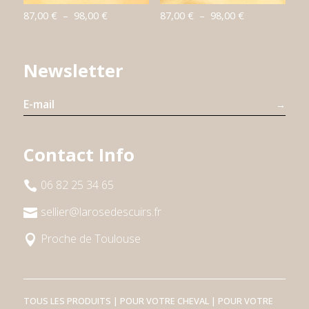
Plage
Plage
87,00
€
–
98,00
€
87,00
€
–
98,00
€
de
de
prix :
prix :
Newsletter
87,00 €
87,00 €
à
à
98,00 €
98,00 €
→
Contact Info
06 82 25 34 65

sellier@larosedescuirs.fr

Proche de Toulouse

TOUS LES PRODUITS
|
POUR VOTRE CHEVAL
|
POUR VOTRE