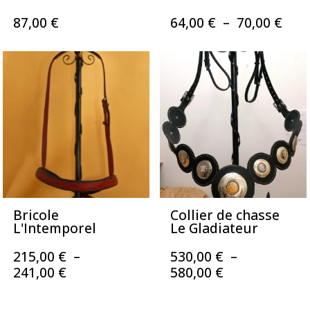
Pla
87,00
€
64,00
€
–
70,00
€
de
prix 
64,0
à
70,0
Bricole
Collier de chasse
L'Intemporel
Le Gladiateur
215,00
€
–
530,00
€
–
Plage
Plage
241,00
€
580,00
€
de
de
prix :
prix :