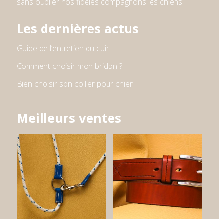
sans oublier nos fidèles compagnons les chiens
.
Les dernières actus
Guide de l’entretien du cuir
Comment choisir mon bridon ?
Bien choisir son collier pour chien
Meilleurs ventes