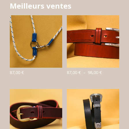
Meilleurs ventes
Plage
87,00
€
87,00
€
–
98,00
€
de
prix :
87,00 €
à
98,00 €