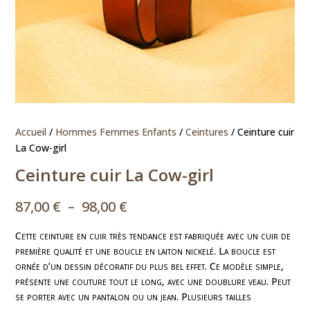
Accueil
/
Hommes Femmes Enfants
/
Ceintures
/ Ceinture cuir
La Cow-girl
Ceinture cuir La Cow-girl
Plage
87,00
€
–
98,00
€
de
prix :
Cette ceinture en cuir très tendance est fabriquée avec un cuir de
première qualité et une boucle en laiton nickelé. La boucle est
87,00 €
ornée d’un dessin décoratif du plus bel effet. Ce modèle simple,
à
présente une couture tout le long, avec une doublure veau. Peut
98,00 €
se porter avec un pantalon ou un jean. Plusieurs tailles