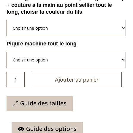
+ couture à la main au point sellier tout le
long, choisir la couleur du fils
Piqure machine tout le long
quantité
Ajouter au panier
de
Ceinture
cuir
La
Guide des tailles
Cow-
girl
Guide des options