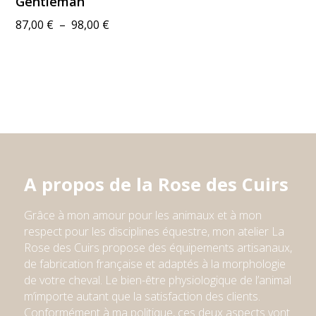
Gentleman
Plage
87,00
€
–
98,00
€
de
prix :
87,00 €
à
98,00 €
A propos de la Rose des Cuirs
Grâce à mon amour pour les animaux et à mon
respect pour l
e
s
discipline
s
équestre,
mon atelier
La
Rose des Cuirs propose des équipements artisanaux,
de fabrication française et adaptés à la morphologie
de votre cheval. Le bien-être physiologique de l’animal
m’importe autant que la satisfaction des clients.
Conformément à ma politique, ces deux aspects vont