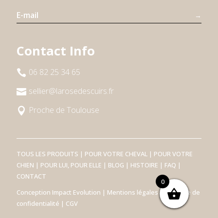
→
Contact Info
06 82 25 34 65

sellier@larosedescuirs.fr

Proche de Toulouse

TOUS LES PRODUITS
|
POUR VOTRE CHEVAL
|
POUR VOTRE
CHIEN
|
POUR LUI, POUR ELLE
|
BLOG
|
HISTOIRE
|
FAQ
|
CONTACT
0
Conception
Impact Evolution
|
Mentions légales
|
Politique de
confidentialité
|
CGV