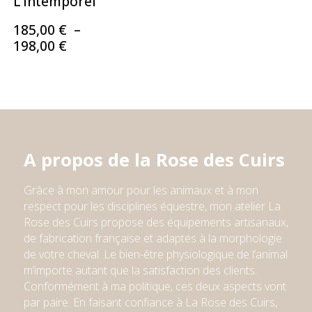
L’Intemporel
185,00
€
–
Plage
198,00
€
de
prix :
185,00 €
à
198,00 €
A propos de la Rose des Cuirs
Grâce à mon amour pour les animaux et à mon
respect pour l
e
s
discipline
s
équestre,
mon atelier
La
Rose des Cuirs propose des équipements artisanaux,
de fabrication française et adaptés à la morphologie
de votre cheval. Le bien-être physiologique de l’animal
m’importe autant que la satisfaction des clients.
Conformément à ma politique, ces deux aspects vont
par paire. En faisant confiance à La Rose des Cuirs,