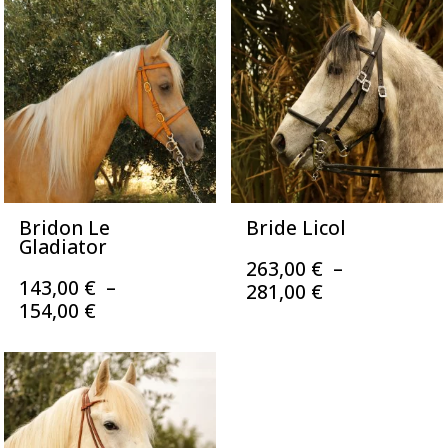
350,00 €
239,00 €
à
à
390,00 €
259,00 €
Bridon Le
Bride Licol
Gladiator
263,00
€
–
143,00
€
–
Plage
281,00
€
Plage
154,00
€
de
de
prix :
prix :
263,00 €
143,00 €
à
à
281,00 €
154,00 €