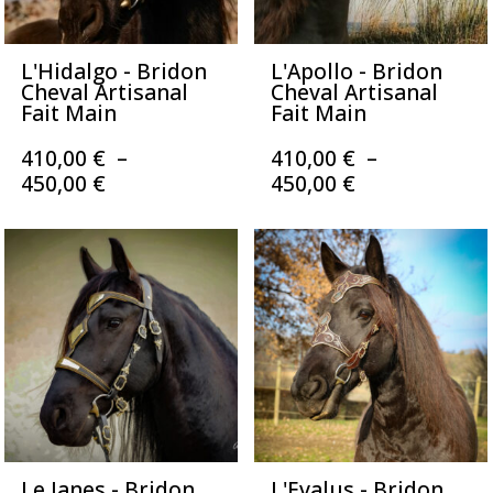
L'Hidalgo - Bridon
L'Apollo - Bridon
Cheval Artisanal
Cheval Artisanal
Fait Main
Fait Main
410,00
€
–
410,00
€
–
Plage
Plage
450,00
€
450,00
€
de
de
prix :
prix :
410,00 €
410,00 €
à
à
450,00 €
450,00 €
Le Janes - Bridon
L'Evalus - Bridon