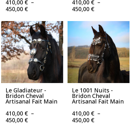
410,00
€
–
410,00
€
–
Plage
Plage
450,00
€
450,00
€
de
de
prix :
prix :
410,00 €
410,00 €
à
à
450,00 €
450,00 €
Le Gladiateur -
Le 1001 Nuits -
Bridon Cheval
Bridon Cheval
Artisanal Fait Main
Artisanal Fait Main
410,00
€
–
410,00
€
–
Plage
Plage
450,00
€
450,00
€
de
de