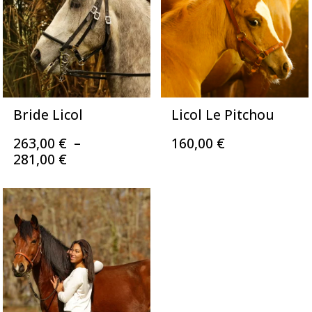
235,00 €
Bride Licol
Licol Le Pitchou
263,00
€
–
160,00
€
Plage
281,00
€
de
prix :
263,00 €
à
281,00 €