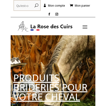
Mon compte
Mon panier


PRODUITS
BRIDERIES POUR
VOTRE CHEVAL