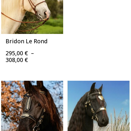
Bridon Le Rond
295,00
€
–
Plage
308,00
€
de
prix :
295,00 €
à
308,00 €