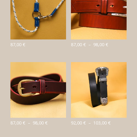
Plage
87,00
€
87,00
€
–
98,00
€
de
prix :
87,00 €
à
98,00 €
Plage
Plage
87,00
€
–
98,00
€
92,00
€
–
103,00
€
de
de