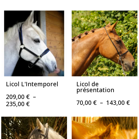
prix :
prix :
410,00 €
410,00 €
à
à
450,00 €
450,00 €
Licol L'Intemporel
Licol de
présentation
209,00
€
–
Pl
70,00
€
–
143,00
€
Plage
235,00
€
de
de
pri
prix :
70,
209,00 €
à
à
143