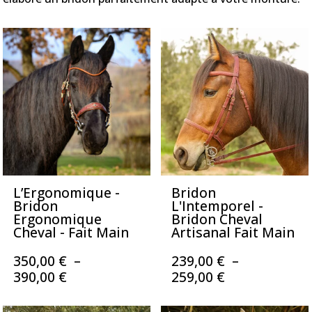
L’Ergonomique -
Bridon
Bridon
L'Intemporel -
Ergonomique
Bridon Cheval
Cheval - Fait Main
Artisanal Fait Main
350,00
€
–
239,00
€
–
Plage
Plage
390,00
€
259,00
€
de
de
prix :
prix :