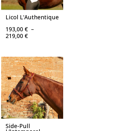
Licol L'Authentique
193,00
€
–
Plage
219,00
€
de
prix :
193,00 €
à
219,00 €
Side-Pull