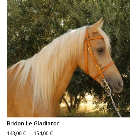
à
308,00 €
Bridon Le Gladiator
Plage
143,00
€
–
154,00
€