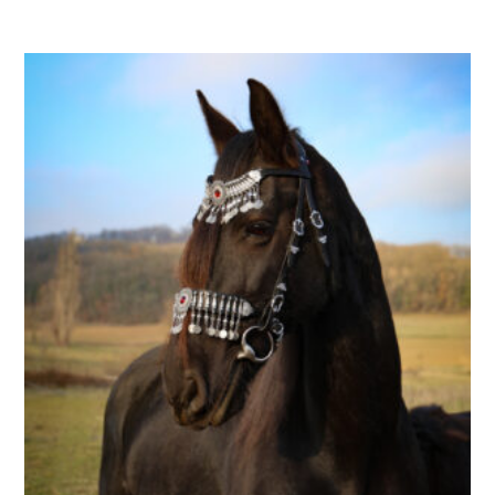
de
prix :
143,00 €
à
154,00 €