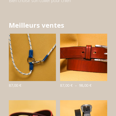
Bien choisir son collier pour chien
Meilleurs ventes
Plage
87,00
€
87,00
€
–
98,00
€
de
prix :
87,00 €
à