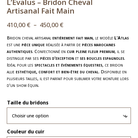
L’Evalus – Bridon Cheval
Artisanal Fait Main
Plage
410,00
€
–
450,00
€
de
prix :
Bridon cheval artisanal
entièrement fait main
, le modèle
L’Atlas
est une
pièce unique
réalisée à partir de
410,00 €
pièces marocaines
authentiques
. Confectionné en
cuir pleine fleur premium
, il se
à
distingue par ses
pièces d’exception
et
ses boucles espagnoles
.
450,00 €
Idéal pour les
spectacles et événements équestres
, ce bridon
allie
esthétique, confort et bien-être du cheval
. Disponible en
plusieurs tailles, il est parfait pour sublimer votre monture lors
d’un show équin.
Taille du bridons
Couleur du cuir