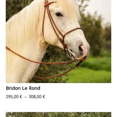
Bridon Le Rond
Plage
295,00
€
–
308,00
€
de
prix :
295,00 €