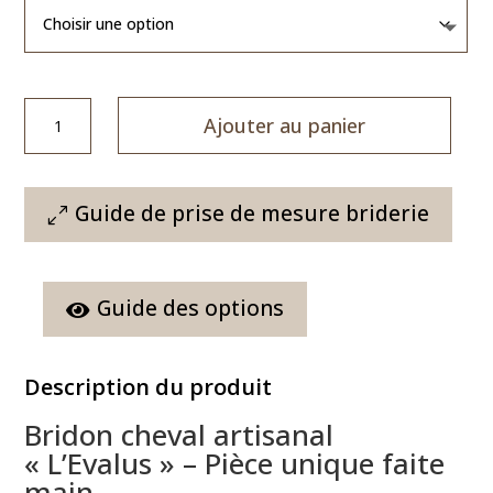
quantité
Ajouter au panier
de
L'Evalus
-
Bridon
Guide de prise de mesure briderie
Cheval
Artisanal
Fait
Guide des options
Main
Description du produit
Bridon cheval artisanal
« L’Evalus » – Pièce unique faite
main