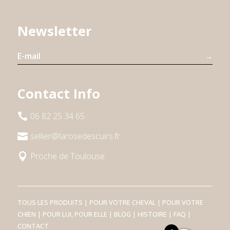
87,00 €
87,00 €
à
à
Newsletter
98,00 €
98,00 €
→
Contact Info
06 82 25 34 65

sellier@larosedescuirs.fr

Proche de Toulouse

TOUS LES PRODUITS
|
POUR VOTRE CHEVAL
|
POUR VOTRE
CHIEN
|
POUR LUI, POUR ELLE
|
BLOG
|
HISTOIRE
|
FAQ
|
CONTACT