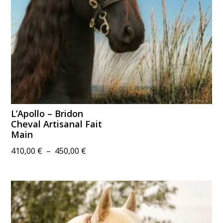
L’Apollo – Bridon
Cheval Artisanal Fait
Main
Plage
410,00
€
–
450,00
€
de
prix :
410,00 €
à
450,00 €