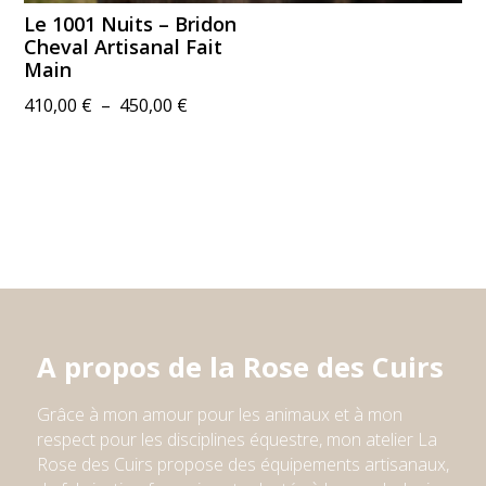
Le 1001 Nuits – Bridon
Cheval Artisanal Fait
Main
Plage
410,00
€
–
450,00
€
de
prix :
410,00 €
à
450,00 €
A propos de la Rose des Cuirs
Grâce à mon amour pour les animaux et à mon
respect pour l
e
s
discipline
s
équestre,
mon atelier
La
Rose des Cuirs propose des équipements artisanaux,