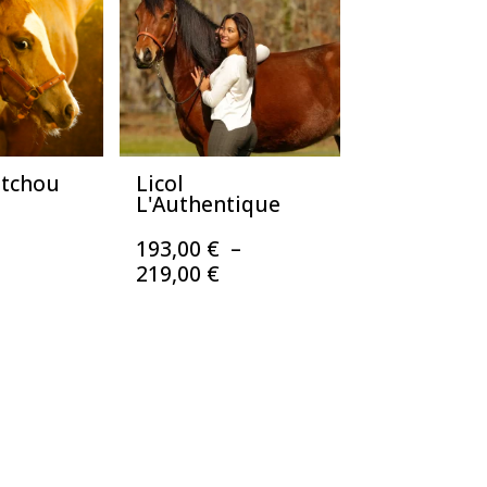
259,00 €
itchou
Licol
L'Authentique
193,00
€
–
Plage
219,00
€
de
prix :
193,00 €
à
219,00 €