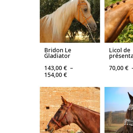
Bridon Le
Licol de
Gladiator
présent
143,00
€
–
70,00
€
Plage
154,00
€
de
prix :
143,00 €
à
154,00 €