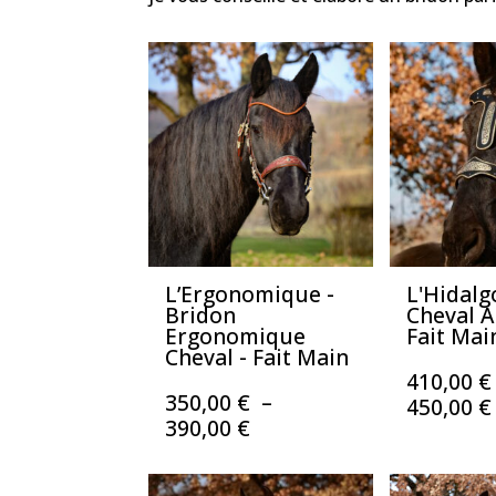
L’Ergonomique -
L'Hidalg
Bridon
Cheval A
Ergonomique
Fait Mai
Cheval - Fait Main
410,00
€
350,00
€
–
450,00
€
Plage
390,00
€
de
prix :