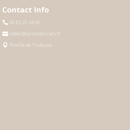
Contact Info
06 82 25 34 65

sellier@larosedescuirs.fr

Proche de Toulouse
