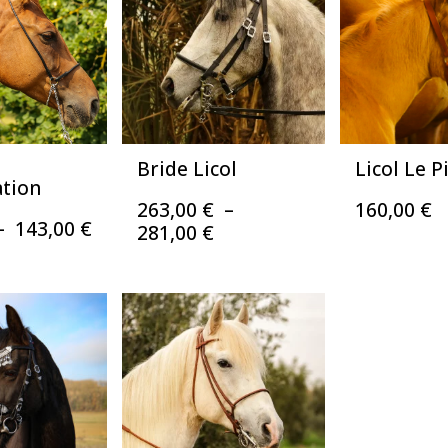
Bride Licol
Licol Le P
ation
263,00
€
–
160,00
€
Plage
–
143,00
€
Plage
281,00
€
de
de
prix :
prix :
70,00 €
263,00 €
à
à
143,00 €
281,00 €