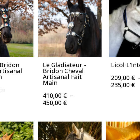
à
à
à
450,00 €
450,00 €
4
 Bridon
Le Gladiateur -
Licol L'I
rtisanal
Bridon Cheval
n
Artisanal Fait
209,00
€
Main
P
235,00
€
–
d
410,00
€
–
Plage
pr
Plage
450,00
€
de
2
de
prix :
à
prix :
410,00 €
2
410,00 €
à
à
450,00 €
450,00 €