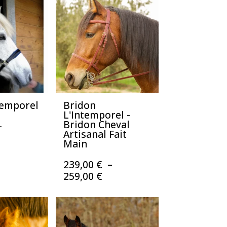
à
50,00 €
450,00 €
ntemporel
Bridon
L'Intemporel -
Bridon Cheval
–
Artisanal Fait
lage
Main
e
ix :
239,00
€
–
09,00 €
Plage
259,00
€
de
35,00 €
prix :
239,00 €
à