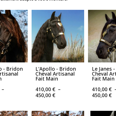
o - Bridon
L'Apollo - Bridon
Le Janes 
rtisanal
Cheval Artisanal
Cheval Ar
n
Fait Main
Fait Main
–
410,00
€
–
410,00
€
Plage
Plage
P
450,00
€
450,00
€
de
de
d
prix :
prix :
pr
410,00 €
410,00 €
4