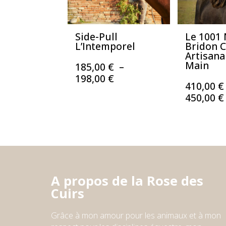
Side-Pull
Le 1001 
L’Intemporel
Bridon 
Artisanal
Main
185,00
€
–
Plage
198,00
€
410,00
€
de
450,00
€
prix :
185,00 €
à
198,00 €
A propos de la Rose des
Cuirs
Grâce à mon amour pour les animaux et à mon