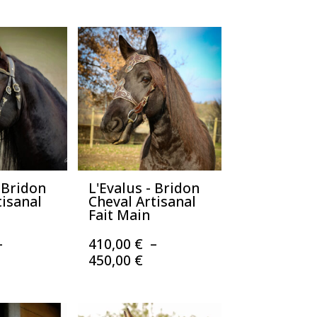
- Bridon
L'Evalus - Bridon
tisanal
Cheval Artisanal
Fait Main
–
410,00
€
–
lage
Plage
450,00
€
e
de
ix :
prix :
10,00 €
410,00 €