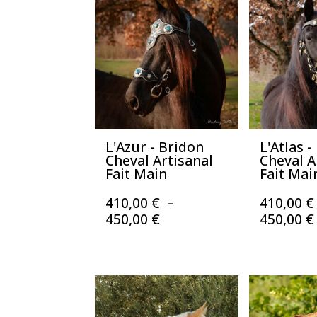
350,00 €
à
390,00 €
L'Azur - Bridon
L'Atlas -
Cheval Artisanal
Cheval A
Fait Main
Fait Mai
410,00
€
–
410,00
€
Plage
450,00
€
450,00
€
de
prix :
410,00 €
à
450,00 €