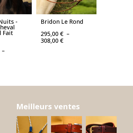
Nuits -
Bridon Le Rond
Cheval
 Fait
295,00
€
–
Plage
308,00
€
de
–
prix :
Plage
295,00 €
de
à
prix :
308,00 €
410,00 €
à
450,00 €
Meilleurs ventes