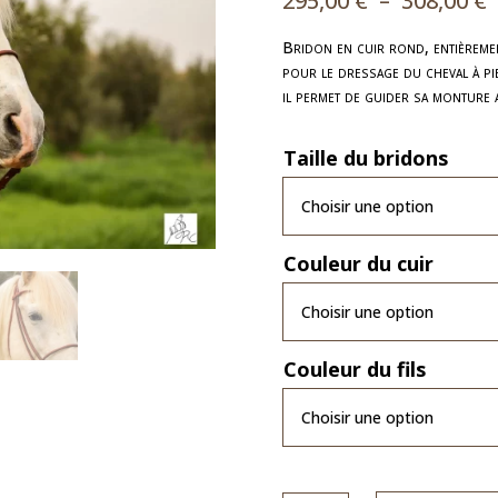
295,00
€
–
308,00
€
p
Bridon en cuir rond, entièreme
pour le dressage du cheval à pie
2
il permet de guider sa monture 
3
Taille du bridons
Couleur du cuir
Couleur du fils