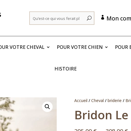
Mon com

OUR VOTRE CHEVAL
POUR VOTRE CHIEN
POUR E
HISTOIRE
Accueil
/
Cheval
/
briderie
/
Br
Bridon Le
P