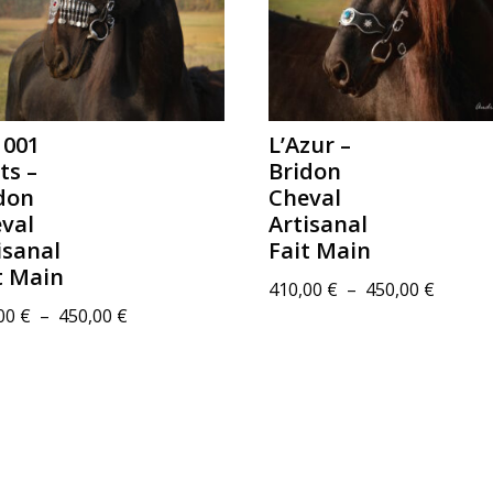
1001
L’Azur –
ts –
Bridon
don
Cheval
val
Artisanal
isanal
Fait Main
t Main
Plage
410,00
€
–
450,00
€
Plage
,00
€
–
450,00
€
de
de
prix :
prix :
410,00
410,00 €
à
à
450,00
450,00 €