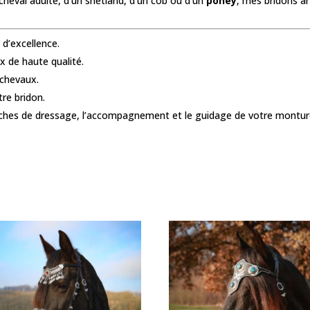
n cheval adulte, d’un shetland, d’un cob ou d’un
poney
, mes bridons a
 d’excellence.
x de haute qualité.
 chevaux.
tre bridon.
tâches de dressage, l’accompagnement et le guidage de votre montur