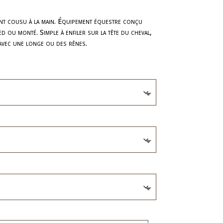
de
rix :
nt cousu à la main. Équipement équestre conçu
d ou monté. Simple à enfiler sur la tête du cheval,
95,00 €
avec une longe ou des rênes.
à
08,00 €