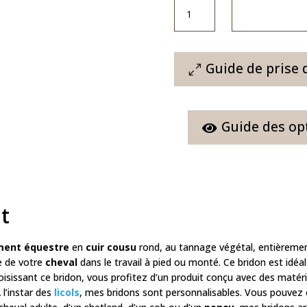
quantité
de
Bridon
Le
Rond
Guide de prise 
Guide des op
t
ment équestre
en
cuir cousu
rond, au tannage végétal, entièremen
e de votre
cheval
dans le travail à pied ou monté. Ce bridon est idé
isissant ce bridon, vous profitez d’un produit conçu avec des matéria
À l’instar des
licols
, mes bridons sont personnalisables. Vous pouvez cho