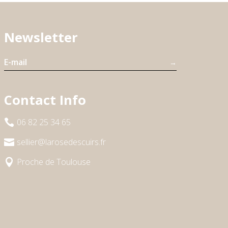
Newsletter
→
Contact Info
06 82 25 34 65

sellier@larosedescuirs.fr

Proche de Toulouse
