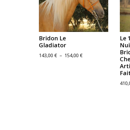
Bridon Le
Le 
Gladiator
Nui
Bri
Plage
143,00
€
–
154,00
€
Che
de
Art
prix :
Fai
143,00 €
410
à
154,00 €