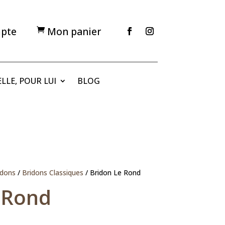
pte
Mon panier

LLE, POUR LUI
BLOG
idons
/
Bridons Classiques
/ Bridon Le Rond
 Rond
lage