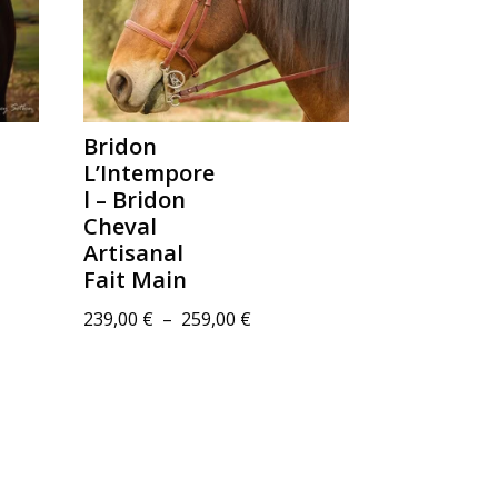
Bridon
L’Intempore
l – Bridon
Cheval
Artisanal
Fait Main
Plage
239,00
€
–
259,00
€
de
prix :
 €
239,00 €
à
 €
259,00 €