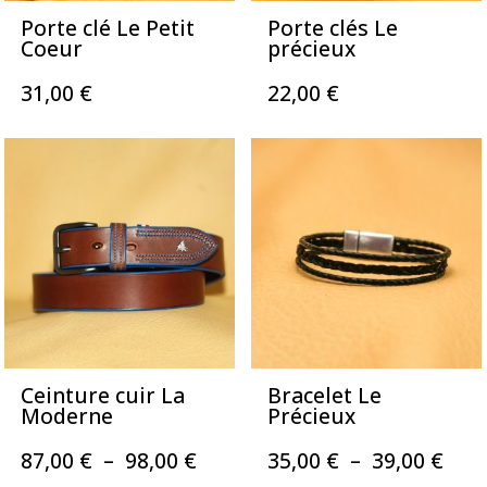
Porte clé Le Petit
Porte clés Le
Coeur
précieux
31,00
€
22,00
€
Ceinture cuir La
Bracelet Le
Moderne
Précieux
Plage
Pla
87,00
€
–
98,00
€
35,00
€
–
39,00
€
de
de