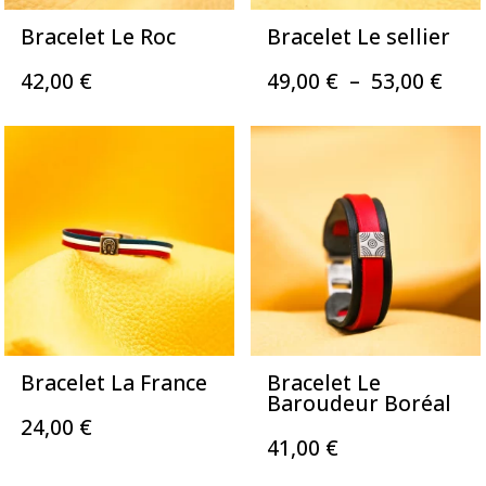
Bracelet Le Roc
Bracelet Le sellier
Pla
42,00
€
49,00
€
–
53,00
€
de
prix 
49,0
à
53,0
Bracelet La France
Bracelet Le
Baroudeur Boréal
24,00
€
41,00
€