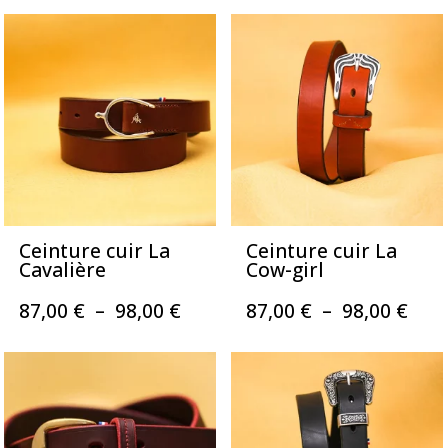
prix :
prix 
87,00 €
87,0
à
à
98,00 €
98,0
Ceinture cuir La
Ceinture cuir La
Cavalière
Cow-girl
Plage
Pla
87,00
€
–
98,00
€
87,00
€
–
98,00
€
de
de
prix :
prix 
87,00 €
87,0
à
à
98,00 €
98,0