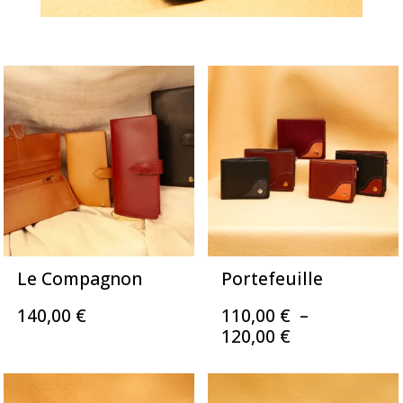
Le Compagnon
Portefeuille
140,00
€
110,00
€
–
Plage
120,00
€
de
prix :
110,00 €