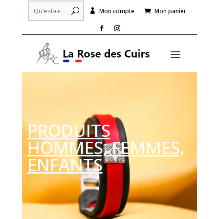
Mon compte
Mon panier


PRODUITS
HOMMES, FEMMES,
ENFANTS