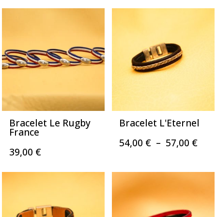
prix :
prix 
87,00 €
35,0
à
à
98,00 €
39,0
Bracelet Le Rugby
Bracelet L'Eternel
France
Pla
54,00
€
–
57,00
€
39,00
€
de
prix 
54,0
à
57,0