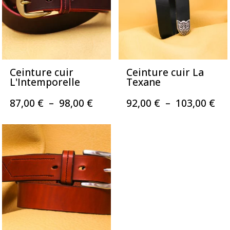
Ceinture cuir
Ceinture cuir La
L'Intemporelle
Texane
Plage
Pl
87,00
€
–
98,00
€
92,00
€
–
103,00
€
de
de
prix :
pri
87,00 €
92,
à
à
98,00 €
103