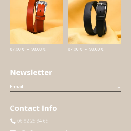
87,00 €
92,00 €
à
à
98,00 €
103,00 €
Plage
Plage
87,00
€
–
98,00
€
87,00
€
–
98,00
€
de
de
prix :
prix :
Newsletter
87,00 €
87,00 €
à
à
98,00 €
98,00 €
→
Contact Info
06 82 25 34 65
