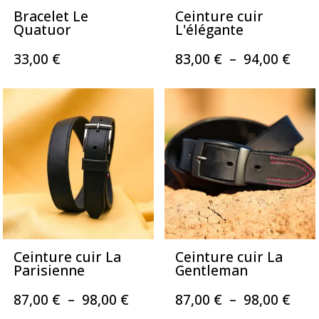
Bracelet Le
Ceinture cuir
Quatuor
L'élégante
Pla
33,00
€
83,00
€
–
94,00
€
de
prix 
83,0
à
94,0
Ceinture cuir La
Ceinture cuir La
Parisienne
Gentleman
Plage
Pla
87,00
€
–
98,00
€
87,00
€
–
98,00
€
de
de