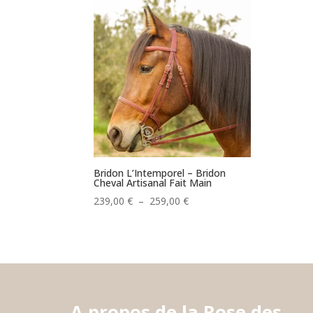
Bridon L’Intemporel – Bridon
Cheval Artisanal Fait Main
Plage
239,00
€
–
259,00
€
de
prix :
239,00 €
à
259,00 €
A propos de la Rose des