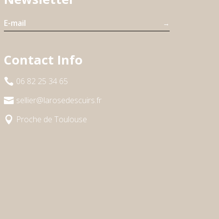
→
Contact Info
06 82 25 34 65

sellier@larosedescuirs.fr

Proche de Toulouse
