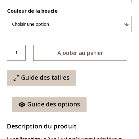
Couleur de la boucle
quantité
Ajouter au panier
de
Collier
chien
Le
Guide des tailles
2
en
1
Guide des options
Description du produit
Le
collier
chien
Le 2 en 1 est parfaitement adapté pour