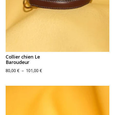
Collier chien Le
Baroudeur
Plage
80,00
€
–
101,00
€
de
prix :
80,00 €
à
101,00 €