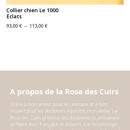
Collier chien Le 1000
Eclats
Plage
93,00
€
–
113,00
€
de
prix :
93,00 €
à
113,00 €
A propos de la Rose des Cuirs
Grâce à mon amour pour les animaux et à mon
respect pour l
e
s
discipline
s
équestre,
mon atelier
La
Rose des Cuirs propose des équipements artisanaux,
de fabrication française et adaptés à la morphologie