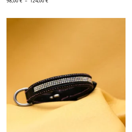
Plage
98,00
€
–
124,00
€
de
prix :
98,00 €
à
124,00 €