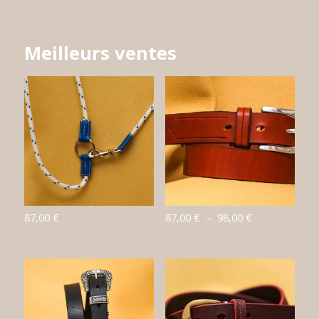
Meilleurs ventes
Plage
87,00
€
87,00
€
–
98,00
€
de
prix :
87,00 €
à
98,00 €