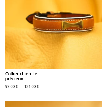
Collier chien Le
précieux
Plage
98,00
€
–
121,00
€
de
prix :
98,00 €